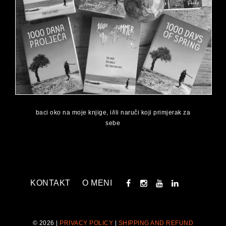
baci oko na moje knjige, i/ili naruči koji primjerak za
sebe
KONTAKT
O MENI
© 2026 |
PRIVACY POLICY
|
SHIPPING AND REFUND