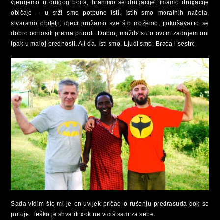
vjerujemo u drugog boga, hranimo se drugačije, imamo drugačije
običaje – u srži smo potpuno isti. Istih smo moralnih načela,
stvaramo obitelji, djeci pružamo sve što možemo, pokušavamo se
dobro odnositi prema prirodi. Dobro, možda su u ovom zadnjem oni
ipak u maloj prednosti. Ali da. Isti smo. Ljudi smo. Braća i sestre.
Sada vidim što mi je on uvijek pričao o rušenju predrasuda dok se
putuje. Teško je shvatiti dok ne vidiš sam za sebe.