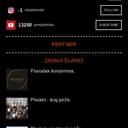
-1
sljedbenika
FOLLOW
13200
pretplatnika
SUBSCRIBE
PARTNER
ZADNJI ČLANCI
Povratak korijenima.
Phuket - kraj priče.