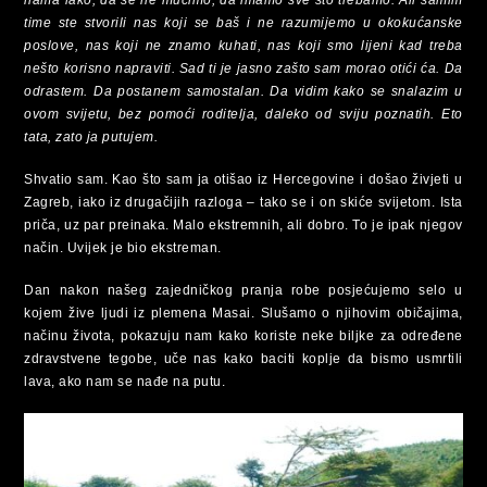
nama lako, da se ne mučimo, da imamo sve što trebamo. Ali samim
time ste stvorili nas koji se baš i ne razumijemo u okokućanske
poslove, nas koji ne znamo kuhati, nas koji smo lijeni kad treba
nešto korisno napraviti. Sad ti je jasno zašto sam morao otići ća. Da
odrastem. Da postanem samostalan. Da vidim kako se snalazim u
ovom svijetu, bez pomoći roditelja, daleko od sviju poznatih. Eto
tata, zato ja putujem.
Shvatio sam. Kao što sam ja otišao iz Hercegovine i došao živjeti u
Zagreb, iako iz drugačijih razloga – tako se i on skiće svijetom. Ista
priča, uz par preinaka. Malo ekstremnih, ali dobro. To je ipak njegov
način. Uvijek je bio ekstreman.
Dan nakon našeg zajedničkog pranja robe posjećujemo selo u
kojem žive ljudi iz plemena Masai. Slušamo o njihovim običajima,
načinu života, pokazuju nam kako koriste neke biljke za određene
zdravstvene tegobe, uče nas kako baciti koplje da bismo usmrtili
lava, ako nam se nađe na putu.