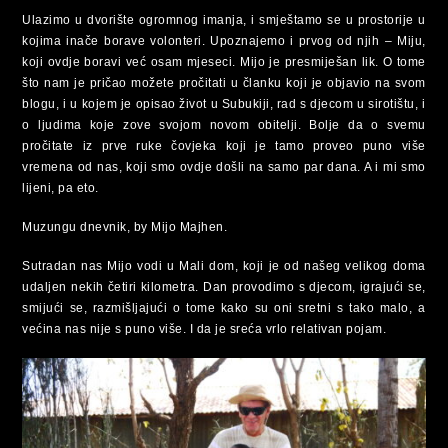
Ulazimo u dvorište ogromnog imanja, i smještamo se u prostorije u
kojima inače borave volonteri. Upoznajemo i prvog od njih – Miju,
koji ovdje boravi već osam mjeseci. Mijo je presmiješan lik. O tome
što nam je pričao možete pročitati u članku koji je objavio na svom
blogu, i u kojem je opisao život u Subukiji, rad s djecom u sirotištu, i
o ljudima koje zove svojom novom obitelji. Bolje da o svemu
pročitate iz prve ruke čovjeka koji je tamo proveo puno više
vremena od nas, koji smo ovdje došli na samo par dana. A i mi smo
lijeni, pa eto.
Muzungu dnevnik, by Mijo Majhen.
Sutradan nas Mijo vodi u Mali dom, koji je od našeg velikog doma
udaljen nekih četiri kilometra. Dan provodimo s djecom, igrajući se,
smijući se, razmišljajući o tome kako su oni sretni s tako malo, a
većina nas nije s puno više. I da je sreća vrlo relativan pojam.