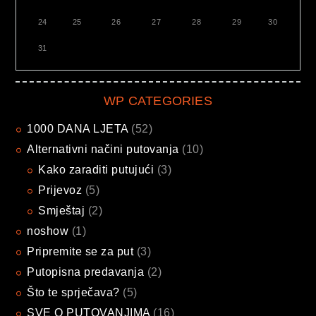
24
25
26
27
28
29
30
31
WP CATEGORIES
1000 DANA LJETA
(52)
Alternativni načini putovanja
(10)
Kako zaraditi putujući
(3)
Prijevoz
(5)
Smještaj
(2)
noshow
(1)
Pripremite se za put
(3)
Putopisna predavanja
(2)
Što te sprječava?
(5)
SVE O PUTOVANJIMA
(16)