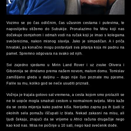
Vozimo se po čas odličnim, čas užasnim cestama i putevima, te
naposlijetku stižemo do Subukije. Pronalazimo fra Miru koji nas
dočekuje osmjehom i odmah vodi na ručak koji je imao s kolegama
svećenicima, nakon misnog slavlja. Jako je simpatičan. A i priča
hrvatski, pa konačno mogu postavljati sva pitanja koja mi padnu na
pamet. Spremno odgovara na svako od njih.
Svi zajedno sjedamo u Mirin Land Rover i uz zvuke Olivera i
Gibonnija se drndamo prema našem novom, malom domu. Tomislav
zamišljeno gleda u daljinu – dugo nije čuo poznate mu pjesme.
Falile su mu, koliko god se neće usuditi priznati.
Vožnja je trajala gotovo sat vremena, a cesta kojom smo prolazili se
ne bi uopće mogla smatrati cestom u normalnom svijetu. Miro kaže
da se cesta mijenja kako padne kiša. Nerijetko zapnu pa ih ljudi iz
okolnih sela pomažu iščupati iz blata. Nekad zakasni na misu, ali
ljudi čekaju, znajući da se vrijeme u Africi računa drugačije nego
kao kod nas. Misa ne počinje u 10 sati, nego kad svećenik dođe.