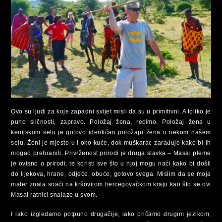
Ovo su ljudi za koje zapadni svijet misli da su u primitivni. A toliko je
puno sličnosti, zapravo. Položaj žena, recimo. Položaj žena u
kenijskom selu je gotovo identičan položaju žena u nekom našem
selu. Ženi je mjesto u i oko kuće, dok muškarac zarađuje kako bi ih
mogao prehraniti. Privrženost prirodi je druga stavka – Masai pleme
je ovisno o prirodi, te koristi sve što u njoj mogu naći kako bi došli
do lijekova, hrane, odjeće, obuće, gotovo svega. Mislim da se moja
mater znala snaći na kršovitom hercegovačkom kraju kao što se ovi
Masai ratnici snalaze u svom.
I iako izgledamo potpuno drugačije, iako pričamo drugim jezikom,