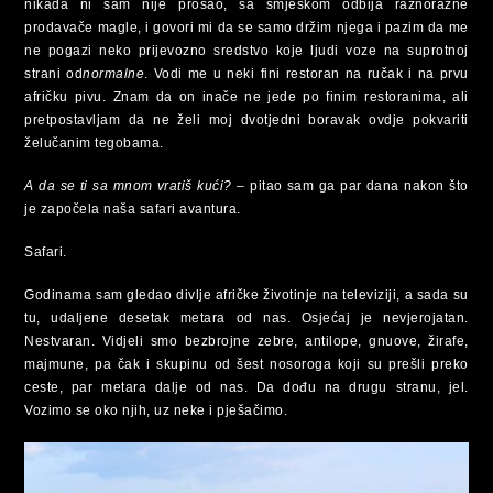
nikada ni sam nije prošao, sa smješkom odbija raznorazne
prodavače magle, i govori mi da se samo držim njega i pazim da me
ne pogazi neko prijevozno sredstvo koje ljudi voze na suprotnoj
strani od
normalne
. Vodi me u neki fini restoran na ručak i na prvu
afričku pivu. Znam da on inače ne jede po finim restoranima, ali
pretpostavljam da ne želi moj dvotjedni boravak ovdje pokvariti
želučanim tegobama.
A da se ti sa mnom vratiš kući?
– pitao sam ga par dana nakon što
je započela naša safari avantura.
Safari.
Godinama sam gledao divlje afričke životinje na televiziji, a sada su
tu, udaljene desetak metara od nas. Osjećaj je nevjerojatan.
Nestvaran. Vidjeli smo bezbrojne zebre, antilope, gnuove, žirafe,
majmune, pa čak i skupinu od šest nosoroga koji su prešli preko
ceste, par metara dalje od nas. Da dođu na drugu stranu, jel.
Vozimo se oko njih, uz neke i pješačimo.