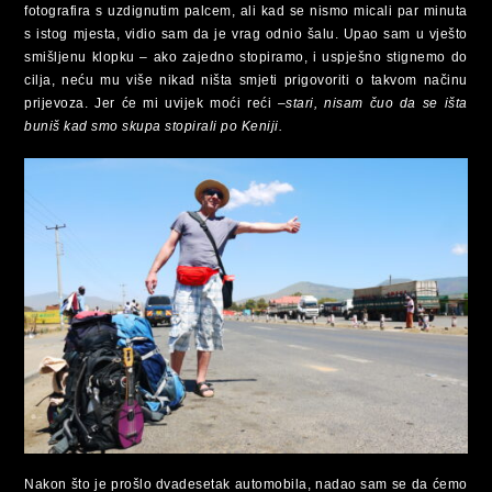
fotografira s uzdignutim palcem, ali kad se nismo micali par minuta
s istog mjesta, vidio sam da je vrag odnio šalu. Upao sam u vješto
smišljenu klopku – ako zajedno stopiramo, i uspješno stignemo do
cilja, neću mu više nikad ništa smjeti prigovoriti o takvom načinu
prijevoza. Jer će mi uvijek moći reći –
stari, nisam čuo da se išta
buniš kad smo skupa stopirali po Keniji.
Nakon što je prošlo dvadesetak automobila, nadao sam se da ćemo