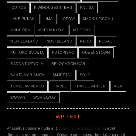
IQUITOS
KIWIHOUSESITTERS
KNJIGA
LAKE PUKAKI
LIMA
LOPOVI
MACHU PICCHU
MANCORA
MARIJA KOBIĆ
MT COOK
NEW ZEALAND
NOVI ZELAND
PERU
POSAO
PUT OKO SVIJETA
PUTOPISAC
QUEENSTOWN
RADNA DOZVOLA
RELOCATION CAR
SANTA MARIANITA
SMJEŠTAJ
SOLO
TOMISLAV PERKO
TRAVEL
TRAVEL WRITER
VIZA
WOMAN
WORKAWAY
WP TEXT
Phasellus posuere nulla elit.
Donec viverra ipsum urna
, eget
dignissim neque tempus in. Quisque consectetur feugiat arcu eget