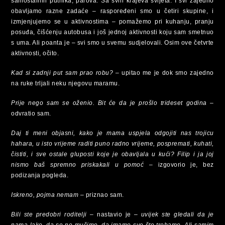
samostalnih putnika, parova. Sa svih krajeva svijeta. I svi zajedno
obavljamo razne zadaće – raspoređeni smo u četiri skupine, i
izmjenjujemo se u aktivnostima – pomažemo pri kuhanju, pranju
posuđa, čišćenju autobusa i još jednoj aktivnosti koju sam smetnuo
s uma. Ali poanta je – svi smo u svemu sudjelovali. Osim ove četvrte
aktivnosti, očito.
Kad si zadnji put sam prao robu?
– upitao me je dok smo zajedno
na ruke trljali neku njegovu maramu.
Prije nego sam se oženio. Bit će da je prošlo trideset godina
–
odvratio sam.
Daj ti meni objasni, kako je mama uspjela odgojiti nas trojicu
hahara, u isto vrijeme raditi puno radno vrijeme, pospremati, kuhati,
čistiti, i sve ostale gluposti koje je obavljala u kući? Filip i ja joj
nismo baš spremno priskakali u pomoć –
izgovorio je, bez
podizanja pogleda.
Iskreno, pojma nemam
– priznao sam.
Bili ste predobri roditelji
– nastavio je –
uvijek ste gledali da je