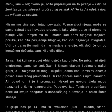
Neću, tata
– odgovorio je, očito pripremljen na to pitanje –
Filip se
ženi tek za par mjeseci, proći ću taj ostatak Afrike kad ti odeš, i doći
na vrijeme za svadbu.
Nisam mu više spominjao povratak. Poznavajući njega, može se
samo zainatiti pa i svadbu propustiti. Iako vidim da se ni njemu ne
putuje više. Primjeti mu to i mater, kad primi njegove mejlove,
poruke, kad čita posljednje blogove, kad vidi najnovije fotografije.
Vidi da ga nešto muči, da mu nestaje energije. Ali, doći će on do
konačnog rješenja, sam. Nije više dijete.
Ja sam taj koji se u ovoj Africi osjeća kao dijete. Ne pričam ni riječi
engleskog, samo se smješkam i kimam glavom ljudima u našoj
grupi, a u razgovor se mogu uključiti jedino kad Tomislav obavlja
posao simultanog prevoditelja. Ili kad pričam samo s njim, naravno.
Ali dovoljno mi je i promatrati. Nekad po govoru tijela mogu
razaznati o čemu razgovaraju. Pogotovo kad Tomislav prepričava
neke od svojih anegdota s dosadašnjeg putovanja, a ostali šutke
slušaju.
U grupi nas je 14. Ima tu svakakvih ljudi – mladih, starih,