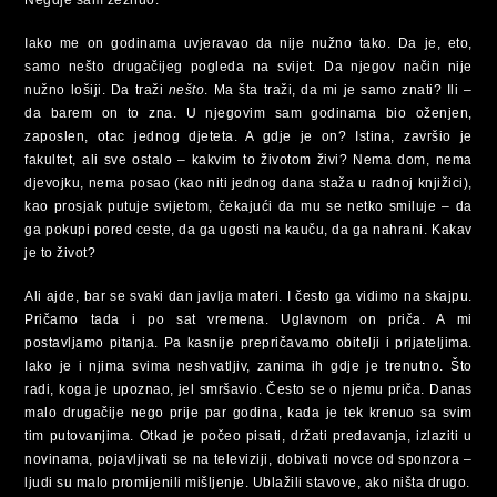
Negdje sam zeznuo.
Iako me on godinama uvjeravao da nije nužno tako. Da je, eto,
samo nešto drugačijeg pogleda na svijet. Da njegov način nije
nužno lošiji. Da traži
nešto
. Ma šta traži, da mi je samo znati? Ili –
da barem on to zna. U njegovim sam godinama bio oženjen,
zaposlen, otac jednog djeteta. A gdje je on? Istina, završio je
fakultet, ali sve ostalo – kakvim to životom živi? Nema dom, nema
djevojku, nema posao (kao niti jednog dana staža u radnoj knjižici),
kao prosjak putuje svijetom, čekajući da mu se netko smiluje – da
ga pokupi pored ceste, da ga ugosti na kauču, da ga nahrani. Kakav
je to život?
Ali ajde, bar se svaki dan javlja materi. I često ga vidimo na skajpu.
Pričamo tada i po sat vremena. Uglavnom on priča. A mi
postavljamo pitanja. Pa kasnije prepričavamo obitelji i prijateljima.
Iako je i njima svima neshvatljiv, zanima ih gdje je trenutno. Što
radi, koga je upoznao, jel smršavio. Često se o njemu priča. Danas
malo drugačije nego prije par godina, kada je tek krenuo sa svim
tim putovanjima. Otkad je počeo pisati, držati predavanja, izlaziti u
novinama, pojavljivati se na televiziji, dobivati novce od sponzora –
ljudi su malo promijenili mišljenje. Ublažili stavove, ako ništa drugo.