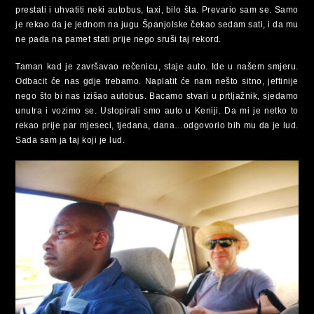
prestati i uhvatiti neki autobus, taxi, bilo šta. Prevario sam se. Samo
je rekao da je jednom na jugu Španjolske čekao sedam sati, i da mu
ne pada na pamet stati prije nego sruši taj rekord.
Taman kad je završavao rečenicu, staje auto. Ide u našem smjeru.
Odbacit će nas gdje trebamo. Naplatit će nam nešto sitno, jeftinije
nego što bi nas izišao autobus. Bacamo stvari u prtljažnik, sjedamo
unutra i vozimo se. Ustopirali smo auto u Keniji. Da mi je netko to
rekao prije par mjeseci, tjedana, dana…odgovorio bih mu da je lud.
Sada sam ja taj koji je lud.