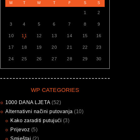
M
T
W
T
F
S
S
1
2
3
4
5
6
7
8
9
10
11
12
13
14
15
16
17
18
19
20
21
22
23
24
25
26
27
28
29
30
WP CATEGORIES
1000 DANA LJETA
(52)
Alternativni načini putovanja
(10)
Kako zaraditi putujući
(3)
Prijevoz
(5)
Smještaj
(2)