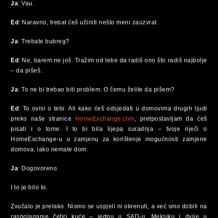
Ja
: Vau.
Ed
: Naravno, trebat ćeš učiniti nešto meni zauzvrat.
Ja
: Trebate bubreg?
Ed
: Ne, barem ne još. Tražim od tebe da radiš ono što radiš najbolje
– da pišeš.
Ja
: To ne bi trebao biti problem. O čemu želite da pišem?
Ed
: To ovisi o tebi. Ali kako ćeš odsjedati u domovima drugih ljudi
preko naše stranice
HomeExchange.com
, pretpostavljam da ćeš
pisati i o tome. I to bi bila lijepa suradnja – tvoje riječi o
HomeExchange-u u zamjenu za korištenje mogućnosti zamjene
domova, iako nemate dom.
Ja
: Dogovoreno.
I to je bilo to.
Zvučalo je prelako. Nismo se uspjeli ni okrenuti, a već smo dobili na
raspolaganje četiri kuće – jednu u SAD-u, Meksiku i dvije u