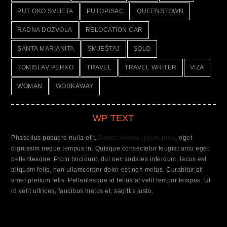
PUT OKO SVIJETA
PUTOPISAC
QUEENSTOWN
RADNA DOZVOLA
RELOCATION CAR
SANTA MARIANITA
SMJEŠTAJ
SOLO
TOMISLAV PERKO
TRAVEL
TRAVEL WRITER
VIZA
WOMAN
WORKAWAY
WP TEXT
Phasellus posuere nulla elit.
Donec viverra ipsum urna
, eget
dignissim neque tempus in. Quisque consectetur feugiat arcu eget
pellentesque. Proin tincidunt, dui nec sodales interdum, lacus est
aliquam felis, non ullamcorper dolor est non metus. Curabitur sit
amet pretium felis. Pellentesque id tellus at velit tempor tempus. Ut
id velit ultrices, faucibus metus et, sagittis justo.