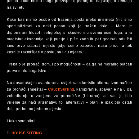
posao, kako bismo mogli preživjeti u jednoj od najskupljih zemalja
na svijetu.
Kako baš nismo osobe od traženja posla preko interneta (niti smo
specijalizirani za neki posao koji je tražen dole – Mare je
diplomirani filozof i religiolog s iskustvom u svemu osim toga, a ja
magistar ekonomije koji putuje i piše zadnjih pet godina) odlučili
smo prvo izabrati mjesto gdje ćemo započeti našu priču, a tek
kasnije razmišljati o poslu, na licu mjesta.
Trebalo je pronaći dom. I po mogućnosti – da ga ne moramo plaćati
pravo malo bogatstvo.
Na dosadašnjim avanturama uvijek sam koristio alternativne načine
za pronaći smještaj –
CouchSurfing
, kampiranje, spavanje na ulici,
volontiranje u zamjenu za prenoćište (i hranu), ali sad je bilo
vrijeme za naći alternativu toj alternativi – plan je ipak bio ostati
dulji period na jednom mjestu.
I tako smo otkrili:
1.
HOUSE SITTING