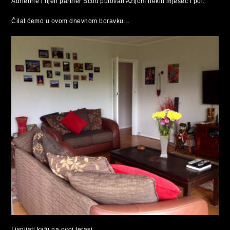
Adrienne i njen partner Scott putovati Azijom nekih mjesec i pol.
Čilat ćemo u ovom dnevnom boravku…
I ispijati kafu na ovoj terasi…