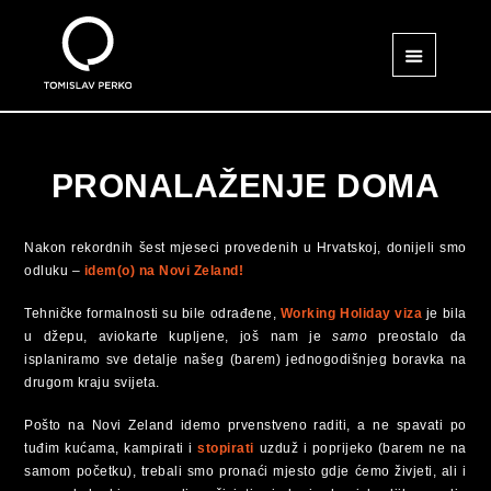
PRONALAŽENJE DOMA
Nakon rekordnih šest mjeseci provedenih u Hrvatskoj, donijeli smo
odluku –
idem(o) na Novi Zeland!
Tehničke formalnosti su bile odrađene,
Working Holiday viza
je bila
u džepu, aviokarte kupljene, još nam je
samo
preostalo da
isplaniramo sve detalje našeg (barem) jednogodišnjeg boravka na
drugom kraju svijeta.
Pošto na Novi Zeland idemo prvenstveno raditi, a ne spavati po
tuđim kućama, kampirati i
stopirati
uzduž i poprijeko (barem ne na
samom početku), trebali smo pronaći mjesto gdje ćemo živjeti, ali i