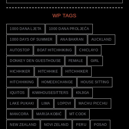
WP TAGS
1000 DANA LJETA
1000 DANA PROLJEĆA
1000 DAYS OF SUMMER
ANA BAKRAN
AUCKLAND
AUTOSTOP
BOAT HITCHHIKING
CHICLAYO
DONKEY DEN GUESTHOUSE
FEMALE
GIRL
HICHHIKER
HITCHHIKE
HITCHHIKER
HITCHHIKING
HOMEEXCHANGE
HOUSE SITTING
IQUITOS
KIWIHOUSESITTERS
KNJIGA
LAKE PUKAKI
LIMA
LOPOVI
MACHU PICCHU
MANCORA
MARIJA KOBIĆ
MT COOK
NEW ZEALAND
NOVI ZELAND
PERU
POSAO