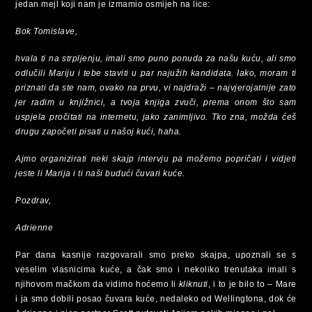
jedan mejl koji nam je izmamio osmijeh na lice:
Bok Tomislave,
hvala ti na strpljenju, imali smo puno ponuda za našu kuću, ali smo
odlučili Mariju i tebe staviti u par najužih kandidata. Iako, moram ti
priznati da ste nam, ovako na prvu, vi najdraži – najvjerojatnije zato
jer radim u knjižnici, a tvoja knjiga zvuči, prema onom što sam
uspjela pročitati na internetu, jako zanimljivo. Tko zna, možda ćeš
drugu započeti pisati u našoj kući, haha.
Ajmo organizirati neki skajp intervju pa možemo popričati i vidjeti
jeste li Marija i ti naši budući čuvari kuće.
Pozdrav,
Adrienne
Par dana kasnije razgovarali smo preko skajpa, upoznali se s
veselim vlasnicima kuće, a čak smo i nekoliko trenutaka imali s
njihovom mačkom da vidimo hoćemo li
kliknuti
, i to je bilo to – Mare
i ja smo dobili posao čuvara kuće, nedaleko od Wellingtona, dok će