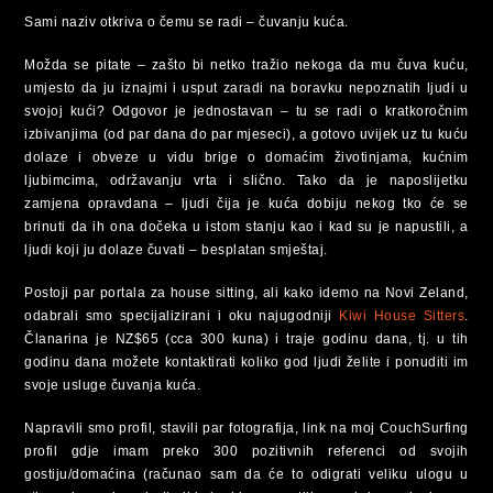
Sami naziv otkriva o čemu se radi – čuvanju kuća.
Možda se pitate – zašto bi netko tražio nekoga da mu čuva kuću,
umjesto da ju iznajmi i usput zaradi na boravku nepoznatih ljudi u
svojoj kući? Odgovor je jednostavan – tu se radi o kratkoročnim
izbivanjima (od par dana do par mjeseci), a gotovo uvijek uz tu kuću
dolaze i obveze u vidu brige o domaćim životinjama, kućnim
ljubimcima, održavanju vrta i slično. Tako da je naposlijetku
zamjena opravdana – ljudi čija je kuća dobiju nekog tko će se
brinuti da ih ona dočeka u istom stanju kao i kad su je napustili, a
ljudi koji ju dolaze čuvati – besplatan smještaj.
Postoji par portala za house sitting, ali kako idemo na Novi Zeland,
odabrali smo specijalizirani i oku najugodniji
Kiwi House Sitters
.
Članarina je NZ$65 (cca 300 kuna) i traje godinu dana, tj. u tih
godinu dana možete kontaktirati koliko god ljudi želite i ponuditi im
svoje usluge čuvanja kuća.
Napravili smo profil, stavili par fotografija, link na moj CouchSurfing
profil gdje imam preko 300 pozitivnih referenci od svojih
gostiju/domaćina (računao sam da će to odigrati veliku ulogu u