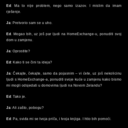
Ed
: Ma to nije problem, nego samo izazov. I mislim da imam
rješenje.
Ja
: Pretvorio sam se u uho.
Ed
. Mogao bih, uz još par ljudi na HomeExchange-u, ponuditi svoj
dom u zamjenu.
Ja
: Oprostite?
Ed
: Kako ti se čini ta ideja?
Ja
: Čekajte, čekajte, samo da pojasnim – vi ćete, uz još nekolicinu
ljudi s HomeExchange-a, ponuditi svoje kuće u zamjenu kako bismo
mi mogli odsjedati u domovima ljudi na Novom Zelandu?
Ed
: Tako je.
Ja
: Ali zašto, pobogu?
Ed
: Pa, sviđa mi se tvoja priča, i tvoja knjiga. I htio bih pomoći.