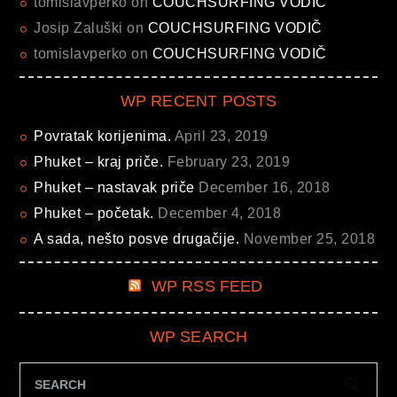
tomislavperko
on
COUCHSURFING VODIČ
Josip Zaluški
on
COUCHSURFING VODIČ
tomislavperko
on
COUCHSURFING VODIČ
WP RECENT POSTS
Povratak korijenima.
April 23, 2019
Phuket – kraj priče.
February 23, 2019
Phuket – nastavak priče
December 16, 2018
Phuket – početak.
December 4, 2018
A sada, nešto posve drugačije.
November 25, 2018
WP RSS FEED
WP SEARCH