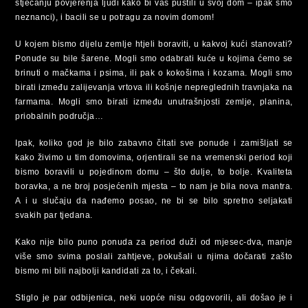
stjecanju povjerenja ljudi kako bi vas pustili u svoj dom – ipak smo
neznanci), i bacili se u potragu za novim domom!
U kojem bismo dijelu zemlje htjeli boraviti, u kakvoj kući stanovati?
Ponude su bile šarene. Mogli smo odabrati kuće u kojima ćemo se
brinuti o mačkama i psima, ili pak o kokošima i kozama. Mogli smo
birati između zalijevanja vrtova ili košnje nepreglednih travnjaka na
farmama. Mogli smo birati između unutrašnjosti zemlje, planina,
priobalnih područja…
Ipak, koliko god je bilo zabavno čitati sve ponude i zamišljati se
kako živimo u tim domovima, orjentirali se na vremenski period koji
bismo boravili u pojedinom domu – što dulje, to bolje. Kvaliteta
boravka, a ne broj posjećenih mjesta – to nam je bila nova mantra.
A i u slučaju da nađemo posao, ne bi se bilo spretno seljakati
svakih par tjedana.
Kako nije bilo puno ponuda za period duži od mjesec-dva, manje
više smo svima poslali zahtjeve, pokušali u njima dočarati zašto
bismo mi bili najbolji kandidati za to, i čekali.
Stiglo je par odbijenica, neki uopće nisu odgovorili, ali došao je i