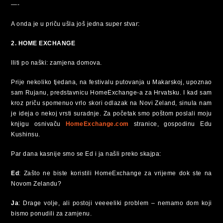
—-
A onda je u priču ušla još jedna super stvar:
2. HOME EXCHANGE
Iliti po naški: zamjena domova.
Prije nekoliko tjedana, na festivalu putovanja u Makarskoj, upoznao
sam Rujanu, predstavnicu HomeExchange-a za Hrvatsku. I kad sam
kroz priču spomenuo vrlo skori odlazak na Novi Zeland, sinula nam
je ideja o nekoj vrsti suradnje. Za početak smo poštom poslali moju
knjigu osnivaču
HomeExchange.com
stranice, gospodinu Edu
Kushinsu.
Par dana kasnije smo se Ed i ja našli preko skajpa:
Ed
: Zašto ne biste koristili HomeExchange za vrijeme dok ste na
Novom Zelandu?
Ja
: Drage volje, ali postoji veeeeliki problem – nemamo dom koji
bismo ponudili za zamjenu.