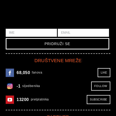
DRUŠTVENE MREŽE
68,050
fanova
LIKE
-1
sljedbenika
FOLLOW
13200
pretplatnika
SUBSCRIBE